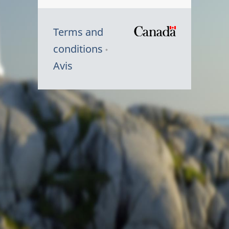
Terms and
/
conditions
Symbole
Avis
du
gouvernem
du
Canada