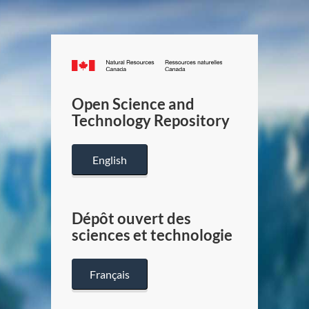
Canada.ca
/
Gouverneme
Open Science and
du
Technology Repository
Canada
English
Dépôt ouvert des
sciences et technologie
Français