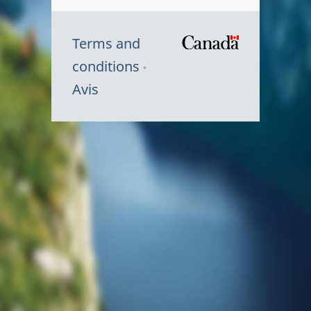
Terms and
/
conditions
Symbole
Avis
du
gouvernem
du
Canada