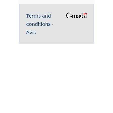
Terms and
/
conditions
Symbole
Avis
du
gouvernem
du
Canada