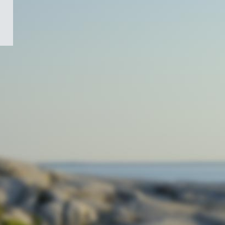
/
Symbole
du
gouvernement
du
Canada