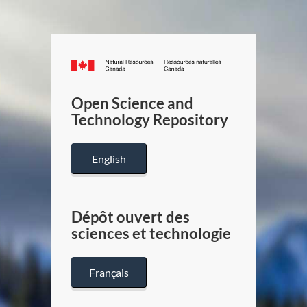
Canada.ca
/
Gouverneme
Open Science and
du
Technology Repository
Canada
English
Dépôt ouvert des
sciences et technologie
Français