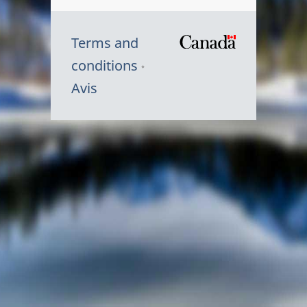
Terms and
/
conditions
Symbole
Avis
du
gouvernem
du
Canada