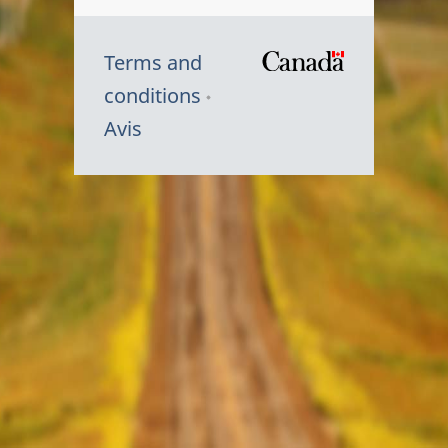
Terms and
/
conditions
Symbole
Avis
du
gouvernem
du
Canada