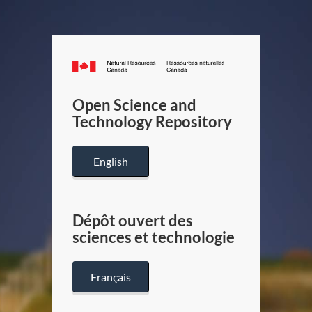
Canada.ca
/
Gouverneme
Open Science and
du
Technology Repository
Canada
English
Dépôt ouvert des
sciences et technologie
Français