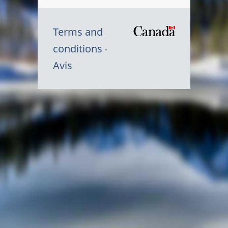
Terms and
/
conditions
Symbole
Avis
du
gouvernem
du
Canada