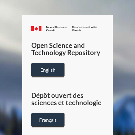
Canada.ca
/
Gouverneme
Open Science and
du
Technology Repository
Canada
English
Dépôt ouvert des
sciences et technologie
Français