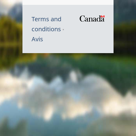
Terms and
/
conditions
Symbole
Avis
du
gouvernem
du
Canada