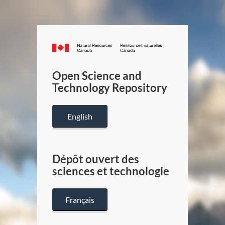
Canada.ca
/
Gouverneme
Open Science and
du
Technology Repository
Canada
English
Dépôt ouvert des
sciences et technologie
Français