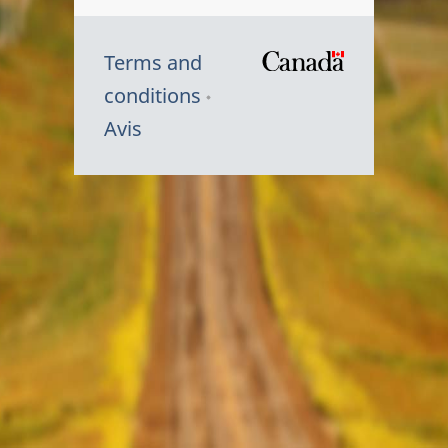
Terms and
/
conditions
Symbole
Avis
du
gouvernem
du
Canada