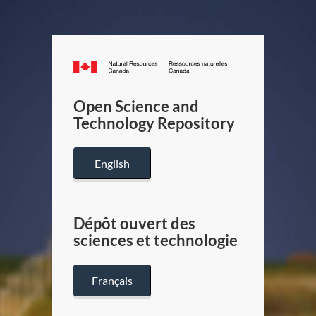
Canada.ca
/
Gouverneme
Open Science and
du
Technology Repository
Canada
English
Dépôt ouvert des
sciences et technologie
Français