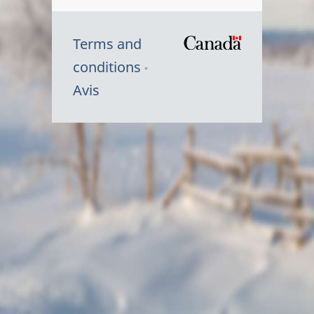
Terms and
/
conditions
Symbole
Avis
du
gouvernem
du
Canada