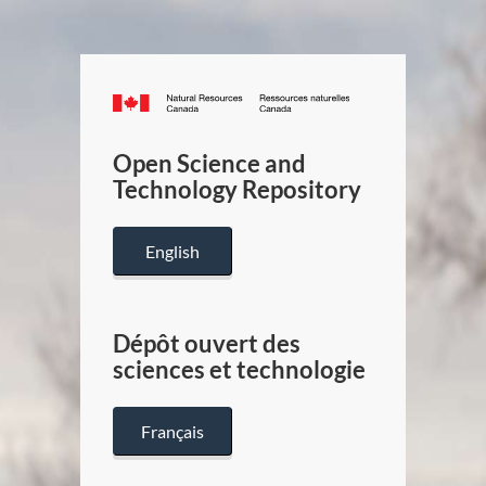
Canada.ca
/
Gouverneme
Open Science and
du
Technology Repository
Canada
English
Dépôt ouvert des
sciences et technologie
Français