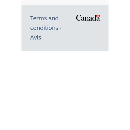
Terms and
/
conditions
Symbole
Avis
du
gouvernem
du
Canada