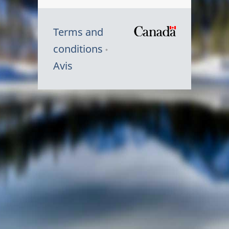
Terms and
/
conditions
Symbole
Avis
du
gouvernem
du
Canada