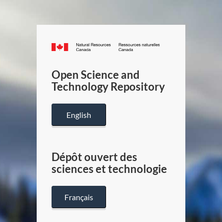
Canada.ca
/
Gouverneme
Open Science and
du
Technology Repository
Canada
English
Dépôt ouvert des
sciences et technologie
Français