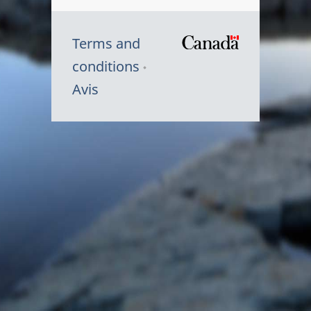
Terms and
/
conditions
Symbole
Avis
du
gouvernem
du
Canada