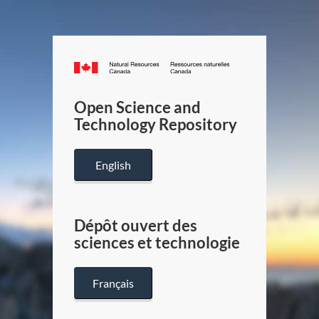
Canada.ca
/
Gouverneme
Open Science and
du
Technology Repository
Canada
English
Dépôt ouvert des
sciences et technologie
Français