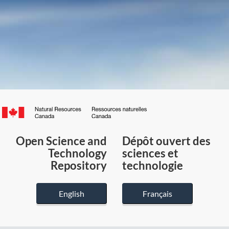
Canada.ca
/
Gouvernement
Open Science and
Dépôt ouvert des
du
Technology
sciences et
Canada
Repository
technologie
English
Français