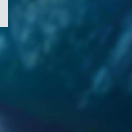
/
Symbole
du
gouvernement
du
Canada