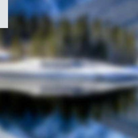
/
Symbole
du
gouvernement
du
Canada