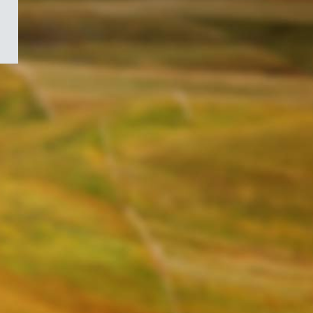
/
Symbole
du
gouvernement
du
Canada