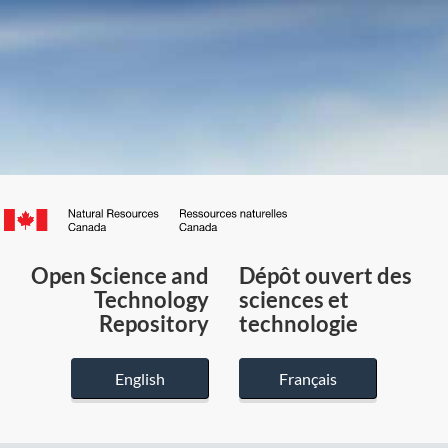
Canada.ca
/
Gouvernement
Open Science and
Dépôt ouvert des
du
Technology
sciences et
Canada
Repository
technologie
English
Français