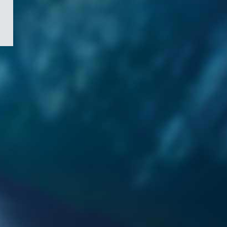
/
Symbole
du
gouvernement
du
Canada