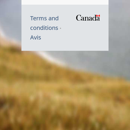
Terms and
/
conditions
Symbole
Avis
du
gouvernem
du
Canada