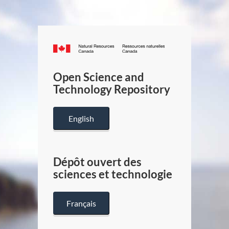
Canada.ca
/
Gouverneme
Open Science and
du
Technology Repository
Canada
English
Dépôt ouvert des
sciences et technologie
Français