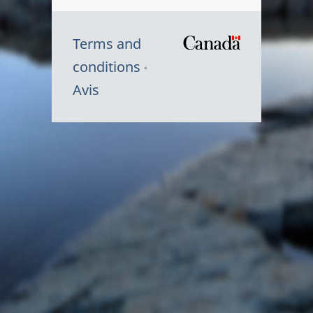
Terms and
/
conditions
Symbole
Avis
du
gouvernem
du
Canada