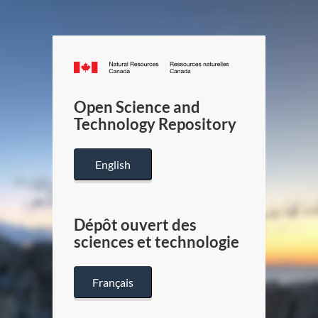
Canada.ca
/
Gouverneme
Open Science and
du
Technology Repository
Canada
English
Dépôt ouvert des
sciences et technologie
Français