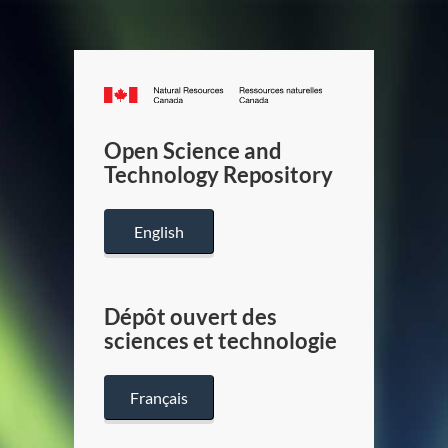
Canada.ca
/
Gouverneme
Open Science and
du
Technology Repository
Canada
English
Dépôt ouvert des
sciences et technologie
Français