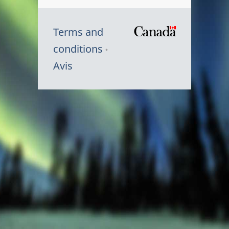
Terms and
/
conditions
Symbole
Avis
du
gouvernem
du
Canada