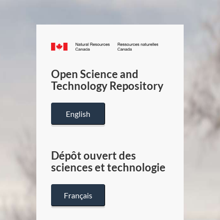
Canada.ca
/
Gouverneme
Open Science and
du
Technology Repository
Canada
English
Dépôt ouvert des
sciences et technologie
Français