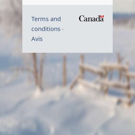
Terms and
/
conditions
Symbole
Avis
du
gouvernem
du
Canada