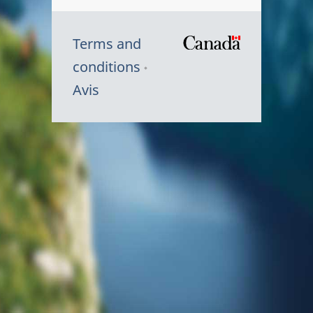
Terms and
/
conditions
Symbole
Avis
du
gouvernem
du
Canada