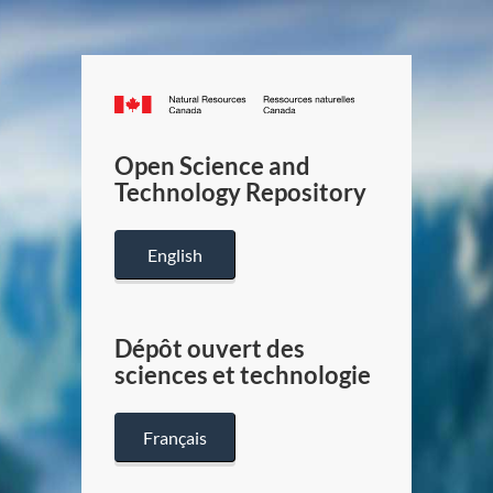
Canada.ca
/
Gouverneme
Open Science and
du
Technology Repository
Canada
English
Dépôt ouvert des
sciences et technologie
Français