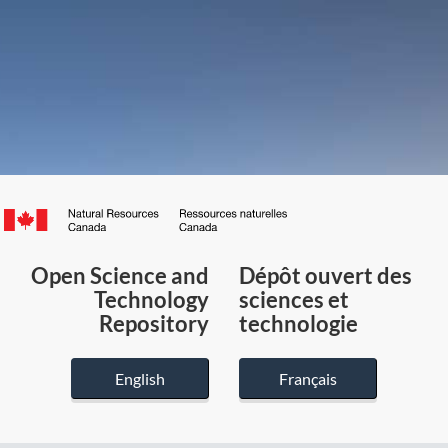
Canada.ca
/
Gouvernement
Open Science and
Dépôt ouvert des
du
Technology
sciences et
Canada
Repository
technologie
English
Français