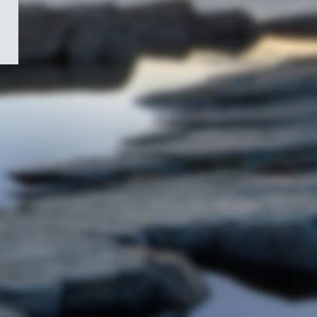
/
Symbole
du
gouvernement
du
Canada