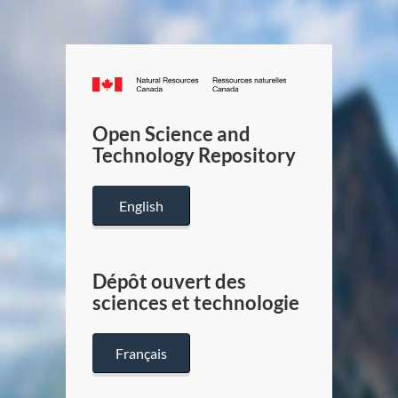
Canada.ca
/
Gouverneme
Open Science and
du
Technology Repository
Canada
English
Dépôt ouvert des
sciences et technologie
Français