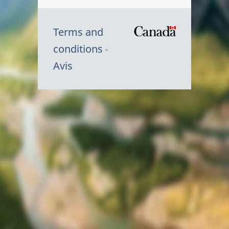
Terms and
/
conditions
Symbole
Avis
du
gouvernem
du
Canada