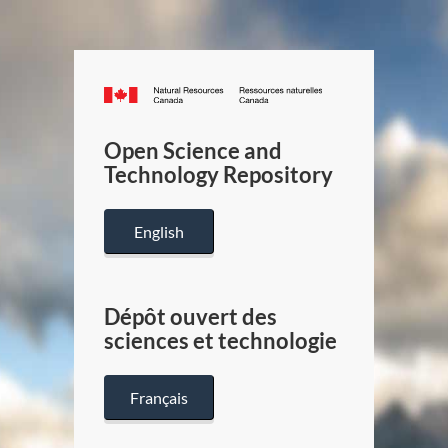
Canada.ca
/
Gouverneme
Open Science and
du
Technology Repository
Canada
English
Dépôt ouvert des
sciences et technologie
Français