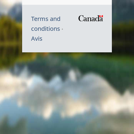
Terms and
/
conditions
Symbole
Avis
du
gouvernem
du
Canada