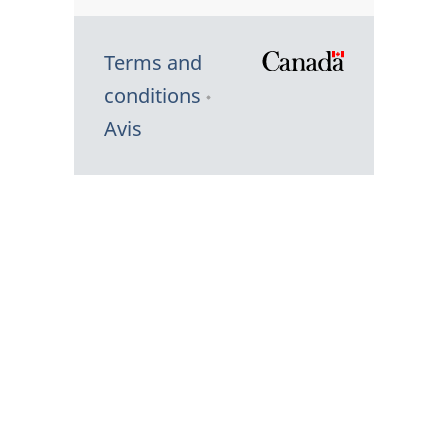
Terms and
/
conditions
Symbole
Avis
du
gouvernem
du
Canada