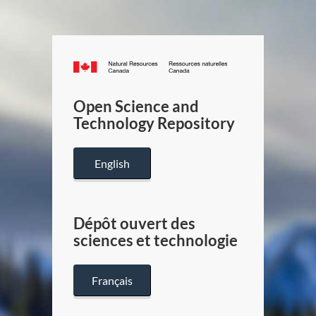
Canada.ca
/
Gouverneme
Open Science and
du
Technology Repository
Canada
English
Dépôt ouvert des
sciences et technologie
Français