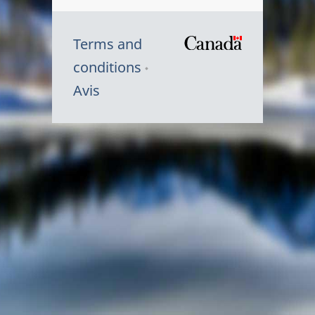
Terms and
/
conditions
Symbole
Avis
du
gouvernem
du
Canada