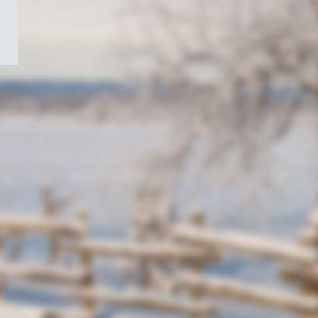
/
Symbole
du
gouvernement
du
Canada