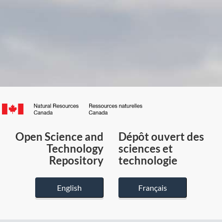
Canada.ca
/
Gouvernement
Open Science and
Dépôt ouvert des
du
Technology
sciences et
Canada
Repository
technologie
English
Français