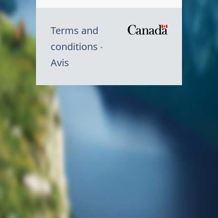
Terms and
/
conditions
Symbole
Avis
du
gouvernem
du
Canada