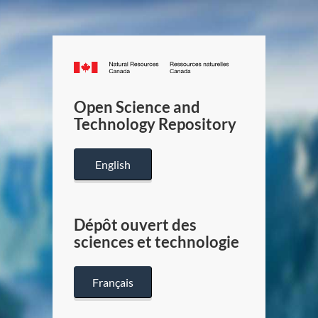
Canada.ca
/
Gouverneme
Open Science and
du
Technology Repository
Canada
English
Dépôt ouvert des
sciences et technologie
Français