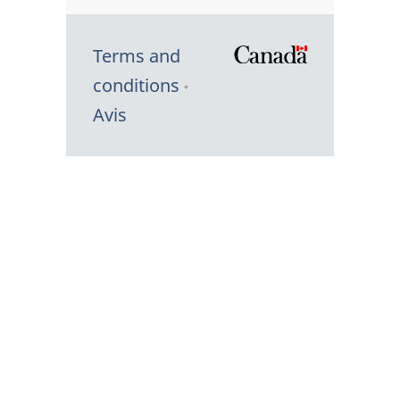
Terms and
/
conditions
Symbole
Avis
du
gouvernem
du
Canada