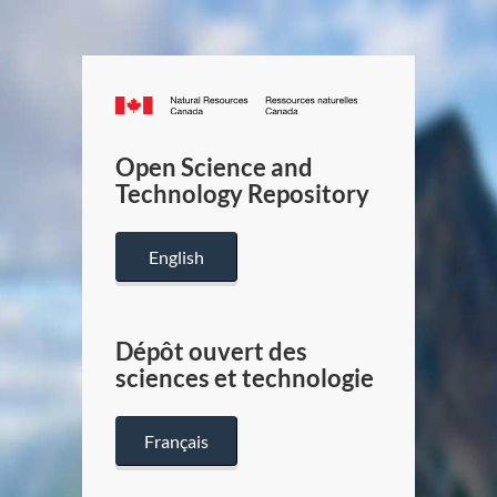
Canada.ca
/
Gouverneme
Open Science and
du
Technology Repository
Canada
English
Dépôt ouvert des
sciences et technologie
Français