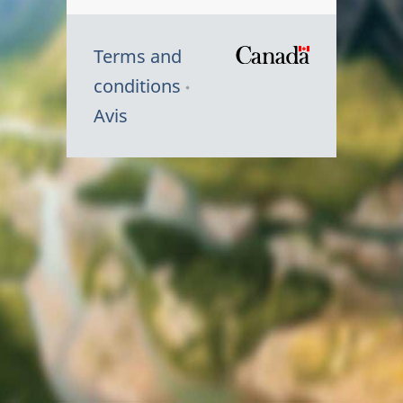
Terms and
/
conditions
Symbole
Avis
du
gouvernem
du
Canada