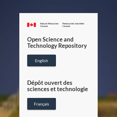
Canada.ca
/
Gouverneme
Open Science and
du
Technology Repository
Canada
English
Dépôt ouvert des
sciences et technologie
Français