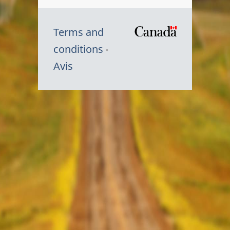
Terms and
/
conditions
Symbole
Avis
du
gouvernem
du
Canada