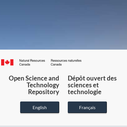
Canada.ca
/
Gouvernement
Open Science and
Dépôt ouvert des
du
Technology
sciences et
Canada
Repository
technologie
English
Français