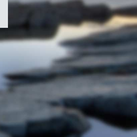
/
Symbole
du
gouvernement
du
Canada