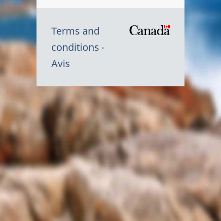
Terms and
/
conditions
Symbole
Avis
du
gouvernem
du
Canada