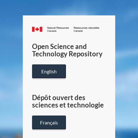
Canada.ca
/
Gouverneme
Open Science and
du
Technology Repository
Canada
English
Dépôt ouvert des
sciences et technologie
Français