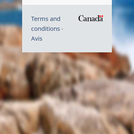
Terms and
/
conditions
Symbole
Avis
du
gouvernem
du
Canada