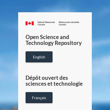
Canada.ca
/
Gouverneme
Open Science and
du
Technology Repository
Canada
English
Dépôt ouvert des
sciences et technologie
Français