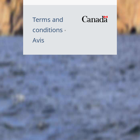
Terms and
/
conditions
Symbole
Avis
du
gouvernem
du
Canada