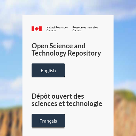
Canada.ca
/
Gouverneme
Open Science and
du
Technology Repository
Canada
English
Dépôt ouvert des
sciences et technologie
Français