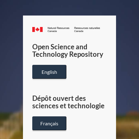
Canada.ca
/
Gouverneme
Open Science and
du
Technology Repository
Canada
English
Dépôt ouvert des
sciences et technologie
Français