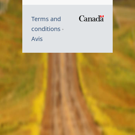
Terms and
/
conditions
Symbole
Avis
du
gouvernem
du
Canada