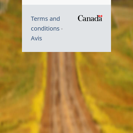
Terms and
/
conditions
Symbole
Avis
du
gouvernem
du
Canada