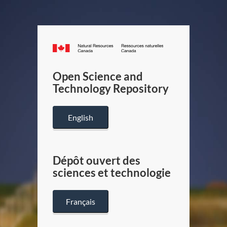
Canada.ca
/
Gouverneme
Open Science and
du
Technology Repository
Canada
English
Dépôt ouvert des
sciences et technologie
Français