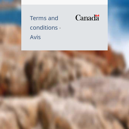
Terms and
/
conditions
Symbole
Avis
du
gouvernem
du
Canada