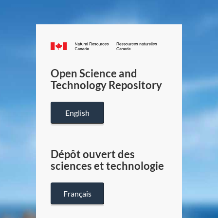
Canada.ca
/
Gouverneme
Open Science and
du
Technology Repository
Canada
English
Dépôt ouvert des
sciences et technologie
Français