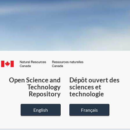
Canada.ca
/
Gouvernement
Open Science and
Dépôt ouvert des
du
Technology
sciences et
Canada
Repository
technologie
English
Français