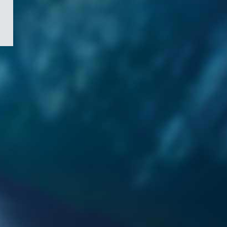
/
Symbole
du
gouvernement
du
Canada