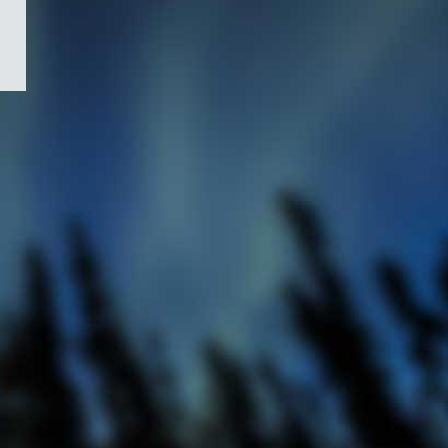
/
Symbole
du
gouvernement
du
Canada