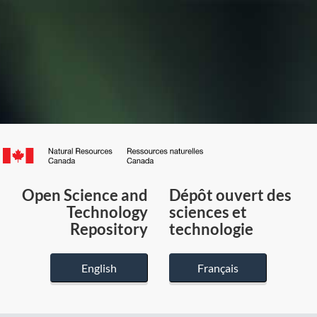
Canada.ca
/
Gouvernement
Open Science and
Dépôt ouvert des
du
Technology
sciences et
Canada
Repository
technologie
English
Français