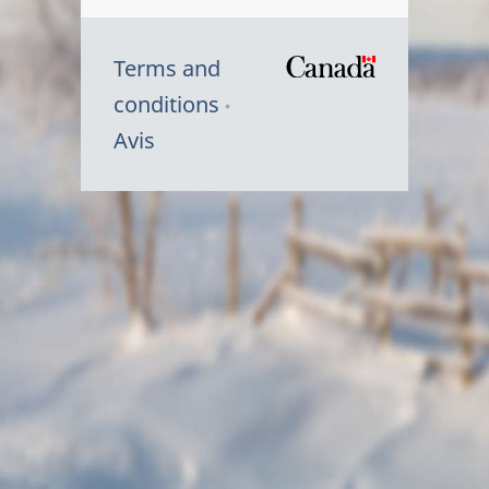
Terms and
/
conditions
Symbole
Avis
du
gouvernem
du
Canada