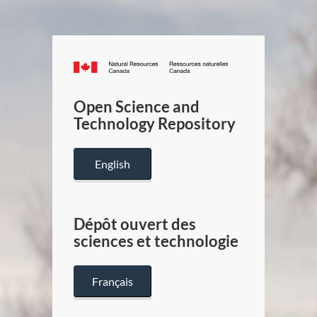
Canada.ca
/
Gouverneme
Open Science and
du
Technology Repository
Canada
English
Dépôt ouvert des
sciences et technologie
Français