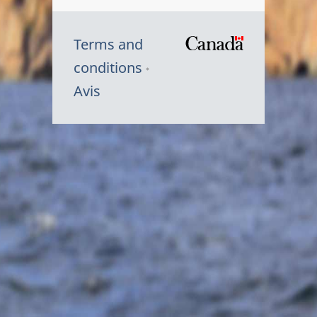
Terms and
/
conditions
Symbole
Avis
du
gouvernem
du
Canada