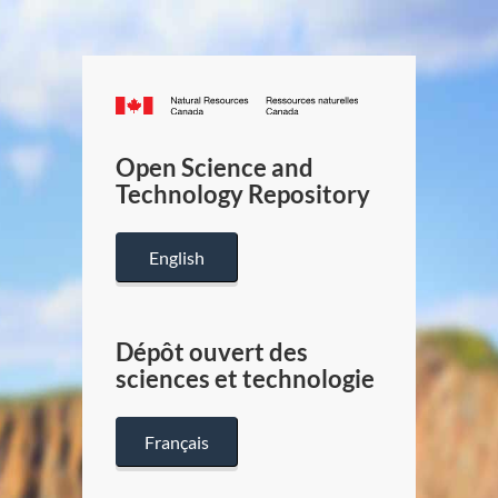
Canada.ca
/
Gouverneme
Open Science and
du
Technology Repository
Canada
English
Dépôt ouvert des
sciences et technologie
Français