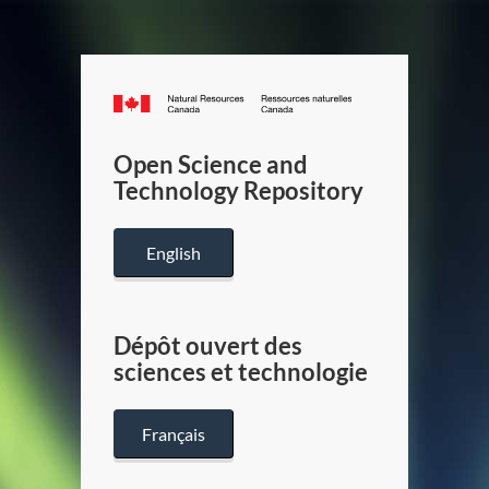
Canada.ca
/
Gouverneme
Open Science and
du
Technology Repository
Canada
English
Dépôt ouvert des
sciences et technologie
Français