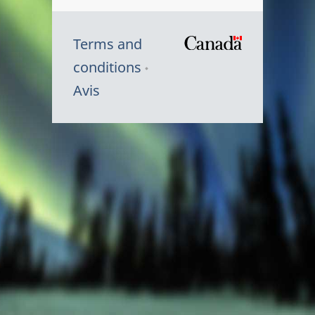
Terms and
/
conditions
Symbole
Avis
du
gouvernem
du
Canada