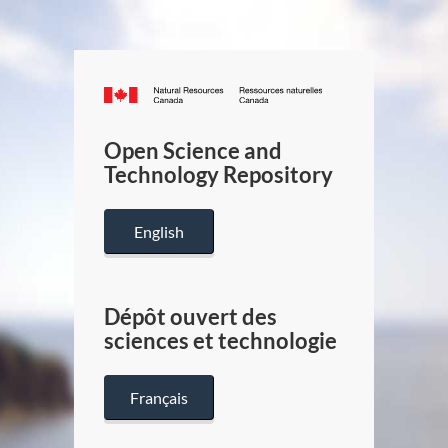
Canada.ca
/
Gouverneme
Open Science and
du
Technology Repository
Canada
English
Dépôt ouvert des
sciences et technologie
Français