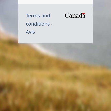
Terms and
/
conditions
Symbole
Avis
du
gouvernem
du
Canada