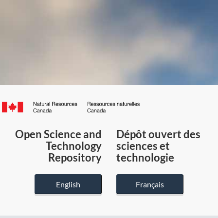
Canada.ca
/
Gouvernement
Open Science and
Dépôt ouvert des
du
Technology
sciences et
Canada
Repository
technologie
English
Français