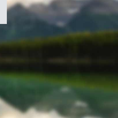
/
Symbole
du
gouvernement
du
Canada