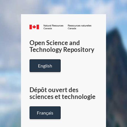
Canada.ca
/
Gouverneme
Open Science and
du
Technology Repository
Canada
English
Dépôt ouvert des
sciences et technologie
Français