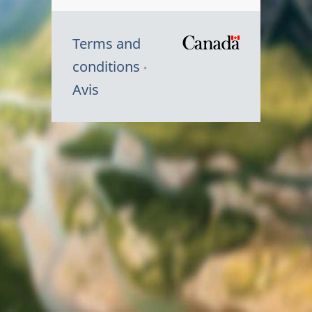
Terms and
/
conditions
Symbole
Avis
du
gouvernem
du
Canada