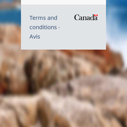
Terms and
/
conditions
Symbole
Avis
du
gouvernem
du
Canada