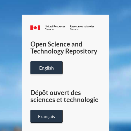
Canada.ca
/
Gouverneme
Open Science and
du
Technology Repository
Canada
English
Dépôt ouvert des
sciences et technologie
Français