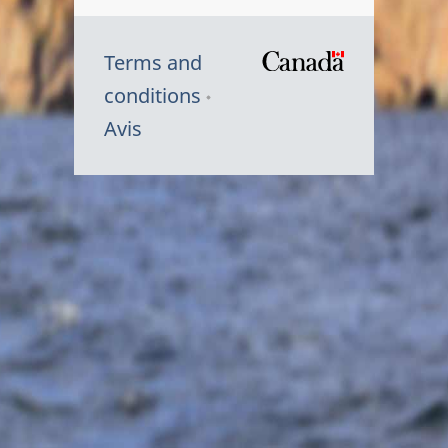
Terms and
/
conditions
Symbole
Avis
du
gouvernem
du
Canada