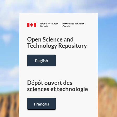
Canada.ca
/
Gouverneme
Open Science and
du
Technology Repository
Canada
English
Dépôt ouvert des
sciences et technologie
Français