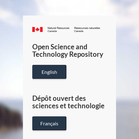
Canada.ca
/
Gouverneme
Open Science and
du
Technology Repository
Canada
English
Dépôt ouvert des
sciences et technologie
Français