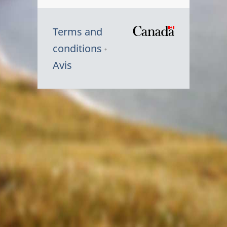
Terms and
/
conditions
Symbole
Avis
du
gouvernem
du
Canada